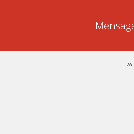
Mensage
We 