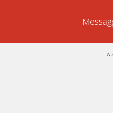
Messagg
We 